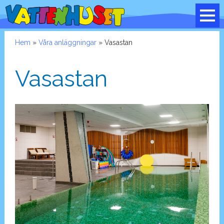
Hem
»
Våra anläggningar
» Vasastan
Vasastan