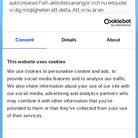
auktoriserad FaR-aktivitetsarrangör och nu erbjuder
vi dig möjligheten att delta. Att vi nu är en
aktivitetsarrangör för FaR innebär att vi kan nu
stödja de som behöver vägledning och stöd för att
bli mer fysiskt aktiva.
Consent
Details
About
Som en del av Region Stockholms modell så
erbjuder simskola för alla åldrar, vattenträning samt
gravid vattenträning. Vi strävar efter att stärka
This website uses cookies
relationen till träning vilket skapar ett mer hälsosamt
We use cookies to personalise content and ads, to
liv.
provide social media features and to analyse our traffic.
Som certifierad FaR-ledare har vi genomgått en
We also share information about your use of our site with
utbildning som kräver kunskap, erfarenhet och
our social media, advertising and analytics partners who
förmåga att arbeta med människor.
may combine it with other information that you’ve
provided to them or that they’ve collected from your use
Vi erbjuder:
of their services.
Individanpassad vägledning och stöd för att
uppnå målen för ordinerad fysisk aktivitet.
Consent