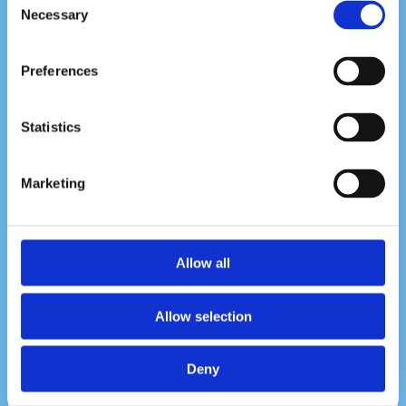
Kunskap om intensitetsnivåer och hur man
Necessary
Selection
anpassar träningen efter individens behov och
förutsättningar.
Preferences
Motiverande och stödjande miljö för att främja
långsiktiga hälsoförbättringar.
Statistics
Anslutning till Stockholms FaR-ledarnätverk
och synlighet på
FaRledare.se
för att nå ut till
Marketing
potentiella deltagare.
Vår FaR-ledartjänst är tillgänglig för alla våra kunder
och vi är dedikerade att göra träning och hälsa
Allow all
tillgänglig för alla.
Allow selection
Hos oss får ni 20 % rabatt delvis gå 10 lektioner
betala för 8.
Deny