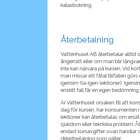
kalasbokning.
Återbetalning
Vattenhuset AB återbetalar alltid
ångerrätt eller om man blir långvar
inte kan närvara på kursen. Vid kor
man missar ett fåtal tillfällen görs
igensim (ta-igen-lektioner). Igens
enskilt fall får en egen bedömning 
Är Vattenhuset orsaken till att kons
dag för kursen, har konsumenten rä
lektioner kan återbetalas om ersättn
sjukdom eller tekniska problem. Åt
endast kursavgifter ovan handlar om 
dirketbetalning som gäller.