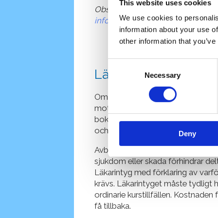
This website uses cookies
Observera att utnyttjande av ånge
We use cookies to personalis
info@vattenhuset.com
och är ej g
information about your use of
other information that you’ve
Consent
Läkarintyg/Sjukdo
Necessary
Selection
Om en deltagare drabbas av ofö
mot uppvisande av läkarintyg få 
bokningen. Avbokningsskyddet gäll
och inte om ansvarig, till exempel fö
Deny
Avbokningsskyddet kostar 200 kr oc
sjukdom eller skada förhindrar delt
Läkarintyg med förklaring av varf
krävs. Läkarintyget måste tydligt h
ordinarie kurstillfällen. Kostnade
få tillbaka.