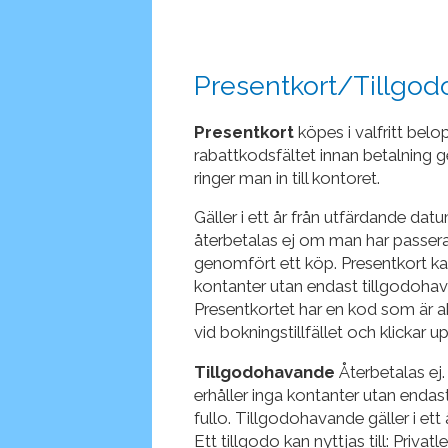
Presentkort/Tillgo
Presentkort
köpes i valfritt bel
rabattkodsfältet innan betalning 
ringer man in till kontoret.
Gäller i ett år från utfärdande d
återbetalas ej om man har passer
genomfört ett köp. Presentkort ka
kontanter utan endast tillgodohava
Presentkortet har en kod som är akt
vid bokningstillfället och klickar u
Tillgodohavande
Återbetalas ej
erhåller inga kontanter utan endast
fullo. Tillgodohavande gäller i ett
Ett tillgodo kan nyttjas till: Privat