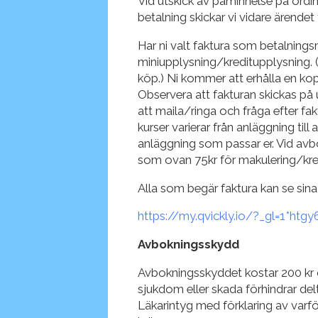
Vid utskick av påminnelse på ordina
betalning skickar vi vidare ärendet t
Har ni valt faktura som betalnin
miniupplysning/kreditupplysning. (d
köp.) Ni kommer att erhålla en kop
Observera att fakturan skickas på 
att maila/ringa och fråga efter fa
kurser varierar från anläggning til
anläggning som passar er. Vid avb
som ovan 75kr för makulering/kre
Alla som begär faktura kan se sin
https://my.qvickly.io/?_gl=1*
Avbokningsskydd
Avbokningsskyddet kostar 200 kr oc
sjukdom eller skada förhindrar delt
Läkarintyg med förklaring av varf