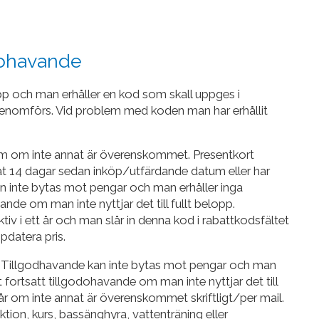
dohavande
opp och man erhåller en kod som skall uppges i
genomförs. Vid problem med koden man har erhållit
atum om inte annat är överenskommet. Presentkort
at 14 dagar sedan inköp/utfärdande datum eller har
n inte bytas mot pengar och man erhåller inga
nde om man inte nyttjar det till fullt belopp.
iv i ett år och man slår in denna kod i rabattkodsfältet
ppdatera pris.
. Tillgodhavande kan inte bytas mot pengar och man
 fortsatt tillgodohavande om man inte nyttjar det till
 år om inte annat är överenskommet skriftligt/per mail.
lektion, kurs, bassänghyra, vattenträning eller