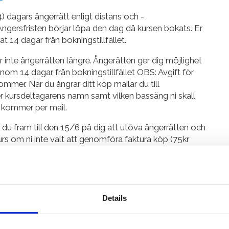
 dagars ångerrätt enligt distans och -
ngersfristen börjar löpa den dag då kursen bokats. Er
rat 14 dagar från bokningstillfället.
inte ångerrätten längre. Ångerätten ger dig möjlighet
inom 14 dagar från bokningstillfället OBS: Avgift för
mmer. När du ångrar ditt köp mailar du till
 kursdeltagarens namn samt vilken bassäng ni skall
g kommer per mail.
du fram till den 15/6 på dig att utöva ångerrätten och
rs om ni inte valt att genomföra faktura köp (75kr
gerrätt maila enligt instruktionerna ovan.
e kvar tills det att kursens planerade startdatum
4 dagar eller mindre före startdatum på kursen ni
Details
mindre före kursens startdatum så har man 24h (från