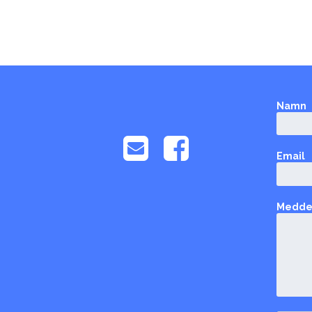
Namn


Email
Medde