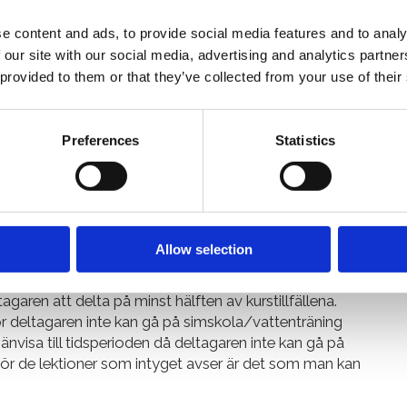
rätt och avbokning sker per mail till
e content and ads, to provide social media features and to analy
iltigt att framföras till instruktören i vattnet.
 our site with our social media, advertising and analytics partn
 provided to them or that they’ve collected from your use of their
m
Preferences
Statistics
rutsedd sjukdom som omöjliggör deltagandet kan man
pengar tillbaka om man tecknat avbokningsskydd vid
er endast deltagaren, det vill säga den som simmar,
rälder, skulle bli sjuk.
Allow selection
h betalas vid kursbokning. Skyddet gäller ifall
agaren att delta på minst hälften av kurstillfällena.
ör deltagaren inte kan gå på simskola/vattenträning
änvisa till tidsperioden då deltagaren inte kan gå på
n för de lektioner som intyget avser är det som man kan