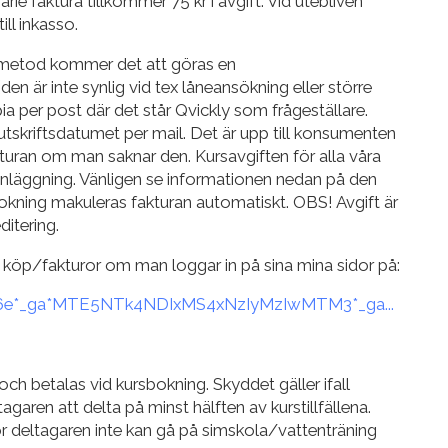
rie faktura tillkommer 75 kr i avgift. Vid utebliven
ill inkasso.
gsmetod kommer det att göras en
en är inte synlig vid tex låneansökning eller större
ia per post där det står Qvickly som frågeställare.
utskriftsdatumet per mail. Det är upp till konsumenten
kturan om man saknar den. Kursavgiften för alla våra
l anläggning. Vänligen se informationen nedan på den
okning makuleras fakturan automatiskt. OBS! Avgift är
ditering.
a köp/fakturor om man loggar in på sina mina sidor på:
htgy6e*_ga*MTE5NTk4NDIxMS4xNzIyMzIwMTM3*_ga...
h betalas vid kursbokning. Skyddet gäller ifall
agaren att delta på minst hälften av kurstillfällena.
ör deltagaren inte kan gå på simskola/vattenträning