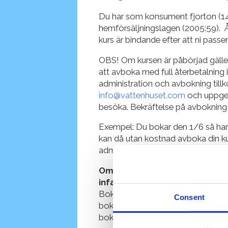
Du har som konsument fjorton (14)
hemförsäljningslagen (2005:59). Å
kurs är bindande efter att ni passe
OBS! Om kursen är påbörjad gäller 
att avboka med full återbetalning 
administration och avbokning tillko
info@vattenhuset.com
och uppger
besöka. Bekräftelse på avboknin
Exempel: Du bokar den 1/6 så har 
kan då utan kostnad avboka din ku
adminavgift). För att utöva sin ån
Om det är 14 dagar eller mindr
infaller gäller följande:
Bokningen är bindande när det är 1
Consent
bokat. Vid bokning 14 dagar eller 
bokningstillfället)
Lag (2022:655)