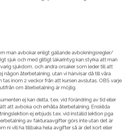
 om man avbokar enligt gällande avbokningsregler/
igt sjuk och med giltigt läkarintyg kan styrka att man
tvarig sjukdom, och andra orsaker som leder till att
 ej någon återbetalning, utan vi hänvisar då till våra
im tas inom 2 veckor från att kursen avslutas. OBS varje
utifrån om återbetalning är möjlig.
umenten ej kan delta, t.ex. vid förändring av tid eller
tt att avboka och erhålla återbetalning. Enskilda
ingslektion ej erbjuds t.ex. vid inställd lektion pga
erbetalning av fakturaavgifter görs inte utan det är
ni vill ha tillbaka hela avgifter så är det kort eller