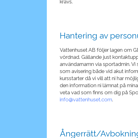
krävs.
Hantering av person
Vattenhuset AB följer lagen om G
vördnad. Gällande just kontaktuppg
användarnamn via sportadmin. Vi s
som avisering både vid akut infor
kursstarter då vi vill att ni har möj
den information ni lämnat på mina
veta vad som finns om dig på Spor
info@vattenhuset.com
.
Ångerrätt/Avboknin