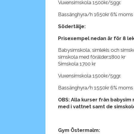
Vuxensimskola 1500kr/5ggr.
Bassänghyra/h 1650kr 6% moms vid
Södertälje:
Prisexempel nedan är för 8 le
Babysimskola, simlekis och simsk
simskola med förälder:1800 kr
Simskola 1700 kr
Vuxensimskola 1500kr/5ggr.
Bassänghyra/h 1550kr 6% moms vid
OBS: Alla kurser från babysim n
med i vattnet samt de simskol
Gym Östermalm: