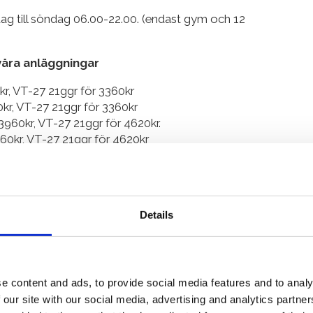
ag till söndag 06.00-22.00. (endast gym och 12
våra anläggningar
kr, VT-27 21ggr för 3360kr
kr, VT-27 21ggr för 3360kr
960kr, VT-27 21ggr för 4620kr.
60kr, VT-27 21ggr för 4620kr
960kr, VT-27 21ggr för 4620kr
kr, VT-27 21ggr för 4620kr
2880kr, VT-27 21ggr för 3360kr
r, VT-27 21ggr för 4620kr
Details
älje och Tyresö.
ö, Östermalm, Vasastan, Hammarby.
betalning för Vattengymnastiken/simskolan.
et bra att ta igen den lektionen.
av våra andra vattenträningspass. Ring 08-7985088 för
e content and ads, to provide social media features and to analy
 our site with our social media, advertising and analytics partn