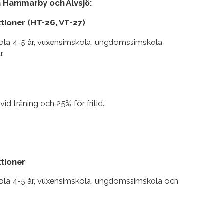
a Hammarby och Älvsjö:
tioner (HT-26, VT-27)
ola 4-5 år, vuxensimskola, ungdomssimskola
r.
 träning och 25% för fritid.
ktioner
ola 4-5 år, vuxensimskola, ungdomssimskola och