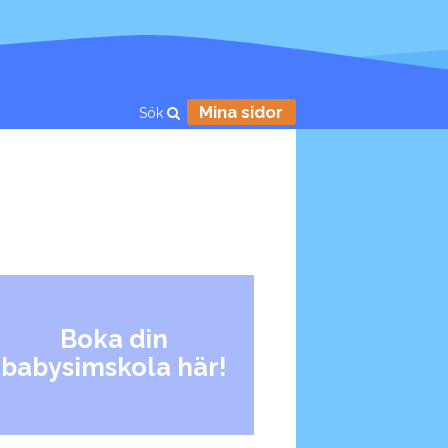
Mina sidor
Sök
Boka din
babysimskola här!