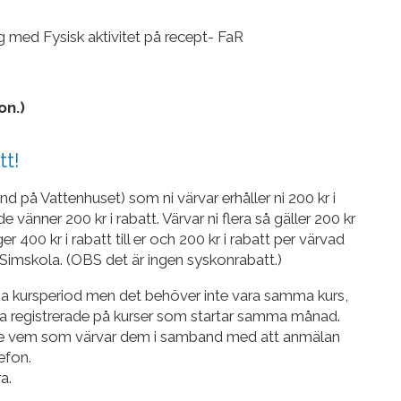
ig med Fysisk aktivitet på recept- FaR
on.)
tt!
und på Vattenhuset) som ni värvar erhåller ni 200 kr i
e vänner 200 kr i rabatt. Värvar ni flera så gäller 200 kr
r 400 kr i rabatt till er och 200 kr i rabatt per värvad
 Simskola. (OBS det är ingen syskonrabatt.)
ma kursperiod men det behöver inte vara samma kurs,
vara registrerade på kurser som startar samma månad.
 vem som värvar dem i samband med att anmälan
efon.
a.