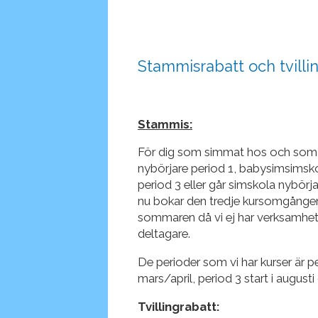
Stammisrabatt och tvillin
Stammis:
För dig som simmat hos och som bo
nybörjare period 1, babysimsimsk
period 3 eller går simskola nybör
nu bokar den tredje kursomgången
sommaren då vi ej har verksamhet.)
deltagare.
De perioder som vi har kurser är pe
mars/april, period 3 start i augusti
Tvillingrabatt: