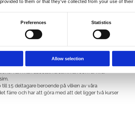
ende på bassäng men ca 8-16 deltagare. Ni ser alltid
 provided to them or that they’ve collected from your use of their
d kurs. (OBS! Ibland står det färre och har att göra
 på samma tid.)
Preferences
Statistics
n/tillfälle
malm, Älvsjö, Hammarby, Norrtull, Södertälje och
Allow selection
lektioner.
ektioner kan man absolut ha summan som är kvar
ysim.
 till 15 deltagare beroende på vilken av våra
et färre och har att göra med att det ligger två kurser