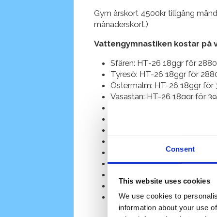
Gym årskort 4500kr tillgång månd
månaderskort.)
Vattengymnastiken kostar på 
Sfären: HT-26 18ggr för 2880
Tyresö: HT-26 18ggr för 2880
Östermalm: HT-26 18ggr för 3
Vasastan: HT-26 18ggr för 39
Hammarby: HT-26 18ggr för 3
Älvsjö: HT-26 18ggr för 3960
Södertälje: HT-26 18ggr för 
Sickla: HT-26 18ggr för 3960k
Consent
Drop in 180kr i Solna, Södert
Drop in 220kr i Sickla, Älvsj
Vi tar även emot ePassi som 
This website uses cookies
Är du sjuk eller bortrest går d
Lektionen tas igen på någon 
We use cookies to personalis
hjälp!
information about your use of