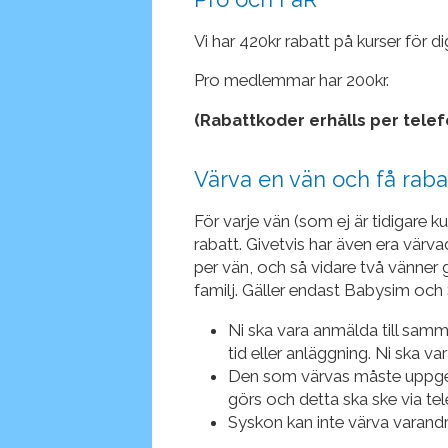
Vi har 420kr rabatt på kurser för d
Pro medlemmar har 200kr.
(Rabattkoder erhålls per telef
Värva en vän och få raba
För varje vän (som ej är tidigare k
rabatt. Givetvis har även era värvad
per vän, och så vidare två vänner ge
familj. Gäller endast Babysim och
Ni ska vara anmälda till sam
tid eller anläggning. Ni ska 
Den som värvas måste uppge
görs och detta ska ske via tel
Syskon kan inte värva varandr